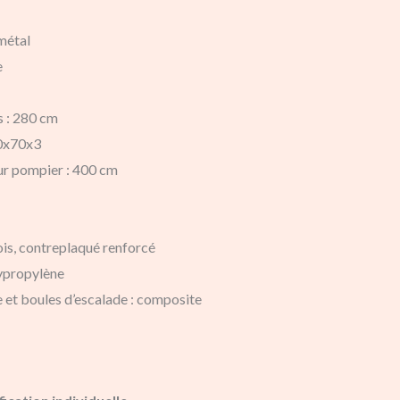
 métal
e
s : 280 cm
70x70x3
ur pompier : 400 cm
ois, contreplaqué renforcé
lypropylène
e et boules d’escalade : composite