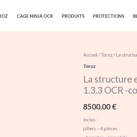
ROZ
CAGE NINJA OCR
PRODUITS
PROTECTIONS
B
quantité
Accueil
/
Toroz
/ La structu
de
Toroz
La
La structure 
structure
1.3.3 OCR -co
en
cage
8500,00
€
du
parcours
Inclus:
Pitbull
piliers – 4 pièces
1.3.3