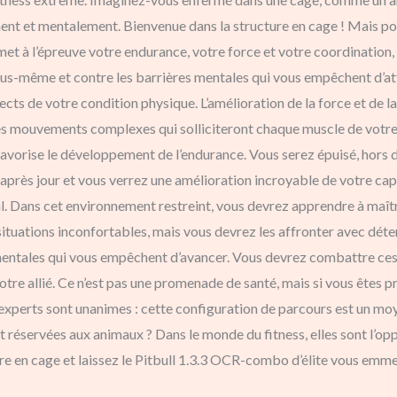
ment et mentalement. Bienvenue dans la structure en cage ! Mais 
et à l’épreuve votre endurance, votre force et votre coordination,
us-même et contre les barrières mentales qui vous empêchent d’attei
ects de votre condition physique. L’amélioration de la force et de l
s mouvements complexes qui solliciteront chaque muscle de votre 
avorise le développement de l’endurance. Vous serez épuisé, hors d’
 après jour et vous verrez une amélioration incroyable de votre capa
l. Dans cet environnement restreint, vous devrez apprendre à maîtr
situations inconfortables, mais vous devrez les affronter avec déter
 mentales qui vous empêchent d’avancer. Vous devrez combattre ces i
votre allié. Ce n’est pas une promenade de santé, mais si vous êtes 
experts sont unanimes : cette configuration de parcours est un mo
t réservées aux animaux ? Dans le monde du fitness, elles sont l’opp
re en cage et laissez le Pitbull 1.3.3 OCR-combo d’élite vous emm