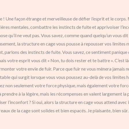
ge ! Une façon étrange et merveilleuse de défier l’esprit et le corps
ières mentales, combattre les instincts de fuite et apprivoiser l’in
ose qu’il ne veut pas. Vous savez, comme quand quelqu’un vous dit 
sement, la structure en cage vous pousse à repousser vos limites me
nt, parlons des instincts de fuite. Vous savez, ce sentiment panique
ais votre esprit vous dit « Non, tu dois rester et te battre ». C’est 
monter votre envie de fuir. Parce que fuir ne vous mènera jamais null
rtable qui surgit lorsque vous vous poussez au-delà de vos limites 
pez non seulement votre force physique, mais également votre forc
 à prendre à la légère, mais les récompenses en valent largement la p
iser l’inconfort ? Si oui, alors la structure en cage vous attend av
rreaux de la cage sont solides et bien espacés. Je plaisante, bien sû