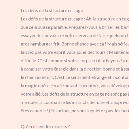
Les défis de la structure en cage
Les défis de la structure en cage : Ah, la structure en ca
que cela puisse paraître. Préparez-vous à briser les barr
essayer de convaincre votre cerveau de faire quelque ch
gros hamburger frit. Bonne chance avec ça ! Mais sérieu
laissez pas votre esprit vous jouer des tours ! Maintena
difficile. C’est comme si votre corps criait « Fuyons ! » m
à canaliser votre énergie dans la direction bonne et à sur
le cher inconfort. C’est ce sentiment étrange et inconfo
la magie opère. En affrontant l’inconfort, vous dévelop
votre allié. Les défis de la structure en cage ne sont pas
mentales, à combattre les instincts de fuite et à apprivo
êtes capable ! (Et surtout, ne vous inquiétez pas, les ba
Qu’en disent les experts ?