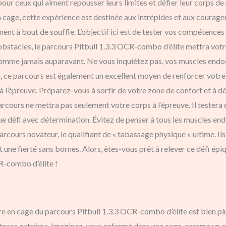
our ceux qui aiment repousser leurs limites et défier leur corps d
n cage, cette expérience est destinée aux intrépides et aux courage
ment à bout de souffle. L’objectif ici est de tester vos compétence
s obstacles, le parcours Pitbull 1.3.3 OCR-combo d’élite mettra votr
comme jamais auparavant. Ne vous inquiétez pas, vos muscles endolor
n, ce parcours est également un excellent moyen de renforcer vot
se à l’épreuve. Préparez-vous à sortir de votre zone de confort et à 
rcours ne mettra pas seulement votre corps à l’épreuve. Il testera
ue défi avec détermination. Évitez de penser à tous les muscles e
arcours novateur, le qualifiant de « tabassage physique » ultime. Il
t une fierté sans bornes. Alors, êtes-vous prêt à relever ce défi é
R-combo d’élite !
re en cage du parcours Pitbull 1.3.3 OCR-combo d’élite est bien pl
fitness extrême. Imaginez-vous enfermé dans une cage, comme un ani