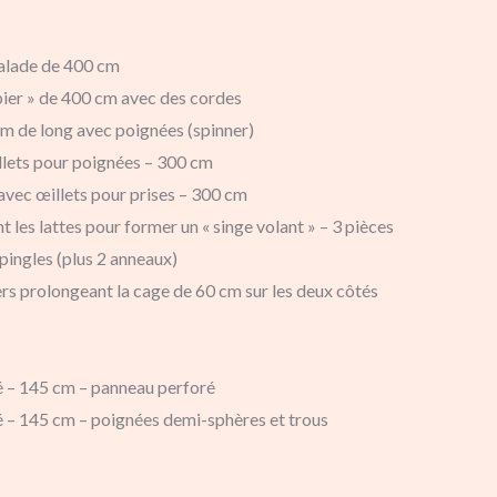
calade de 400 cm
ier » de 400 cm avec des cordes
cm de long avec poignées (spinner)
llets pour poignées – 300 cm
avec œillets pour prises – 300 cm
t les lattes pour former un « singe volant » – 3 pièces
pingles (plus 2 anneaux)
ers prolongeant la cage de 60 cm sur les deux côtés
té – 145 cm – panneau perforé
té – 145 cm – poignées demi-sphères et trous