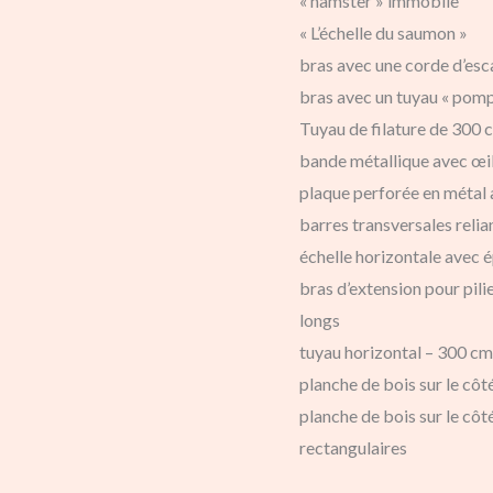
« hamster » immobile
OCR
« L’échelle du saumon »
-
bras avec une corde d’es
combo
bras avec un tuyau « pomp
d'élite
Tuyau de filature de 300 
bande métallique avec œi
plaque perforée en métal 
barres transversales relian
échelle horizontale avec é
bras d’extension pour pili
longs
tuyau horizontal – 300 cm
planche de bois sur le cô
planche de bois sur le cô
rectangulaires