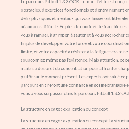
Le parcours Pitbull 1.3.3 OCR-combo d’élite est conçu p
obstacles, d’exercices fonctionnels et d’entraînement e
défis physiques et mentaux qui vous laisseront littérale
néanmoins difficile. En plus de courir et de franchir de
vous à ramper, à grimper, à sauter et à vous accrocher 
En plus de développer votre force et votre coordinatio
limite, et votre capacité à résister à la fatigue sera mi
soupçonniez même pas l’existence. Mais attention, ce pa
maîtrise de soi et de concentration pour affronter chaq
plutôt sur le moment présent. Les experts ont salué ce p
parcours en tireront une confiance en soi inébranlable e
vous à vous surpasser dans le parcours Pitbull 1.3.3 OC
La structure en cage : explication du concept
La structure en cage : explication du concept La structu
un concept révolutionnaire qui repousse les limites du 