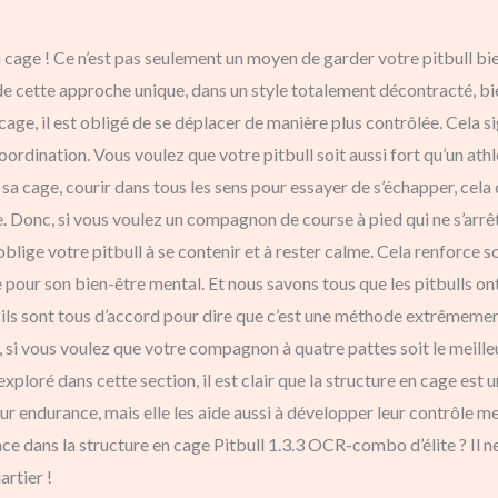
en cage ! Ce n’est pas seulement un moyen de garder votre pitbull b
e cette approche unique, dans un style totalement décontracté, bien
age, il est obligé de se déplacer de manière plus contrôlée. Cela sig
ordination. Vous voulez que votre pitbull soit aussi fort qu’un athlè
a cage, courir dans tous les sens pour essayer de s’échapper, cela
onc, si vous voulez un compagnon de course à pied qui ne s’arrête j
ige votre pitbull à se contenir et à rester calme. Cela renforce son
pour son bien-être mental. Et nous savons tous que les pitbulls ont
, ils sont tous d’accord pour dire que c’est une méthode extrêmemen
, si vous voulez que votre compagnon à quatre pattes soit le meilleur
xploré dans cette section, il est clair que la structure en cage est
ur endurance, mais elle les aide aussi à développer leur contrôle men
ce dans la structure en cage Pitbull 1.3.3 OCR-combo d’élite ? Il n
artier !