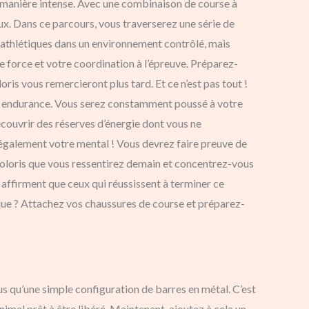
e manière intense. Avec une combinaison de course à
ux. Dans ce parcours, vous traverserez une série de
s athlétiques dans un environnement contrôlé, mais
e force et votre coordination à l’épreuve. Préparez-
is vous remercieront plus tard. Et ce n’est pas tout !
re endurance. Vous serez constamment poussé à votre
découvrir des réserves d’énergie dont vous ne
 également votre mental ! Vous devrez faire preuve de
ndoloris que vous ressentirez demain et concentrez-vous
s affirment que ceux qui réussissent à terminer ce
pique ? Attachez vos chaussures de course et préparez-
us qu’une simple configuration de barres en métal. C’est
mal prêt à être libéré. Maintenant, ajoutez à cela un