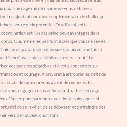
pourquoi une cage me demanderez-vous ? Eh bien,
 tout en ajoutant une dose supplémentaire de challenge.
ndre votre plein potentiel. En utilisant cette
a coordination est l’un des principaux avantages de la
corps. Oui, même les petits muscles que vous ne saviez
haleine et probablement en sueur, mais cela ne fait-il
cité cardiovasculaire. Mais ce n’est pas tout ! La
iser vos pensées négatives et à vous concentrer sur
mination et courage. Alors, prêt à affronter les défis de
nstincts de fuite qui vous disent de renoncer. Et
prêt à vous engager corps et âme, la structure en cage
yen efficace pour surmonter vos limites physiques et
ortunité de se révéler, de se dépasser et d’atteindre des
ener vers de nouveaux horizons.