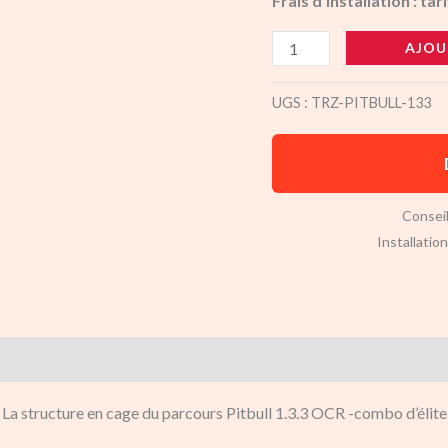
Frais d’installation : tar
AJOU
UGS :
TRZ-PITBULL-133
Conseil
Installatio
La structure en cage du parcours Pitbull 1.3.3 OCR -combo d’élite