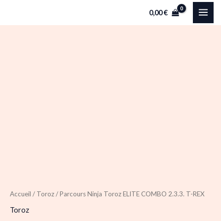
Aller
0,00
€
au
contenu
quantité
de
Parcours
Ninja
Toroz
ELITE
COMBO
2.3.3.
T-
REX
Accueil
/
Toroz
/ Parcours Ninja Toroz ELITE COMBO 2.3.3. T-REX
Toroz