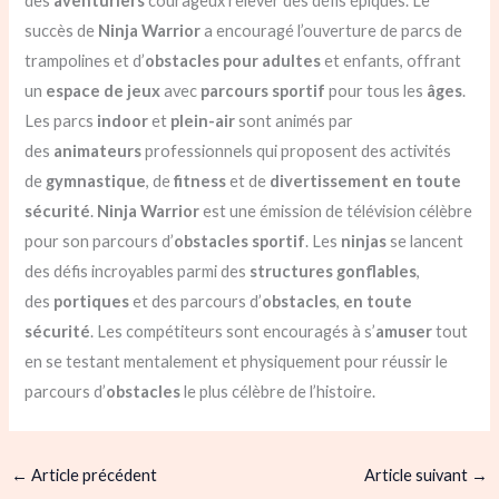
des
aventuriers
courageux relever des défis épiques. Le
succès de
Ninja Warrior
a encouragé l’ouverture de parcs de
trampolines et d’
obstacles
pour adultes
et enfants, offrant
un
espace de jeux
avec
parcours sportif
pour tous les
âges
.
Les parcs
indoor
et
plein-air
sont animés par
des
animateurs
professionnels qui proposent des activités
de
gymnastique
, de
fitness
et de
divertissement
en toute
sécurité
.
Ninja Warrior
est une émission de télévision célèbre
pour son parcours d’
obstacles
sportif
. Les
ninjas
se lancent
des défis incroyables parmi des
structures gonflables
,
des
portiques
et des parcours d’
obstacles
,
en toute
sécurité
. Les compétiteurs sont encouragés à s’
amuser
tout
en se testant mentalement et physiquement pour réussir le
parcours d’
obstacles
le plus célèbre de l’histoire.
←
Article précédent
Article suivant
→