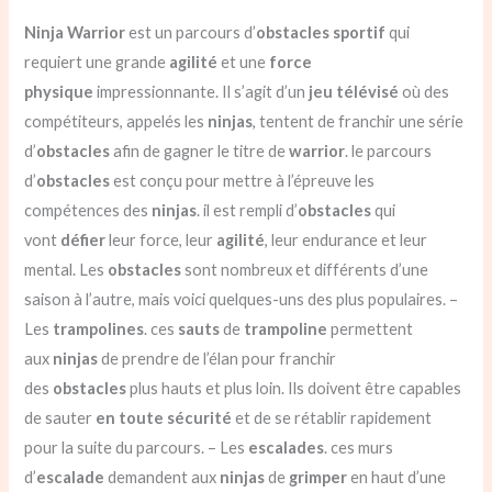
Ninja Warrior
est un parcours d’
obstacles
sportif
qui
requiert une grande
agilité
et une
force
physique
impressionnante. Il s’agit d’un
jeu télévisé
où des
compétiteurs, appelés les
ninjas
, tentent de franchir une série
d’
obstacles
afin de gagner le titre de
warrior
. le parcours
d’
obstacles
est conçu pour mettre à l’épreuve les
compétences des
ninjas
. il est rempli d’
obstacles
qui
vont
défier
leur force, leur
agilité
, leur endurance et leur
mental. Les
obstacles
sont nombreux et différents d’une
saison à l’autre, mais voici quelques-uns des plus populaires. –
Les
trampolines
. ces
sauts
de
trampoline
permettent
aux
ninjas
de prendre de l’élan pour franchir
des
obstacles
plus hauts et plus loin. Ils doivent être capables
de sauter
en toute sécurité
et de se rétablir rapidement
pour la suite du parcours. – Les
escalades
. ces murs
d’
escalade
demandent aux
ninjas
de
grimper
en haut d’une