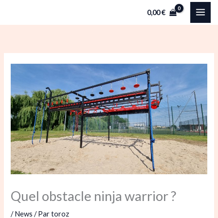
Aller
0,00
€
au
contenu
Quel obstacle ninja warrior ?
/
News
/ Par
toroz