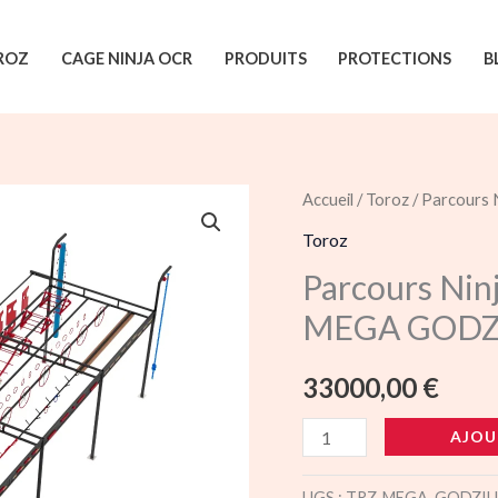
ROZ
CAGE NINJA OCR
PRODUITS
PROTECTIONS
B
quantité
Accueil
/
Toroz
/ Parcours
de
Toroz
Parcours
Parcours Nin
Ninja
MEGA GODZ
Toroz
ELITE
33000,00
€
COMBO
5.3.3
AJOU
MEGA
GODZILLA
UGS :
TRZ-MEGA-GODZIL