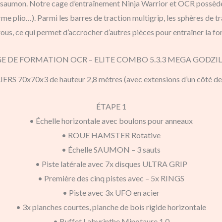
de saumon. Notre cage d’entraînement Ninja Warrior et OCR possèd
me plio…). Parmi les barres de traction multigrip, les sphères de t
trous, ce qui permet d’accrocher d’autres pièces pour entraîner la fo
E DE FORMATION OCR – ELITE COMBO 5.3.3 MEGA GODZILL
IERS 70x70x3 de hauteur 2,8 mètres (avec extensions d’un côté de
ÉTAPE 1
• Échelle horizontale avec boulons pour anneaux
• ROUE HAMSTER Rotative
• Échelle SAUMON – 3 sauts
• Piste latérale avec 7x disques ULTRA GRIP
• Première des cinq pistes avec – 5x RINGS
• Piste avec 3x UFO en acier
• 3x planches courtes, planche de bois rigide horizontale
• Buffet Labyrinthe Minotaure 1.0