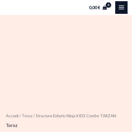
Aller
0,00
€
au
contenu
quantité
de
Structure
Enfants
Ninja
KIDS
Combo
TARZAN
Accueil
/
Toroz
/ Structure Enfants Ninja KIDS Combo TARZAN
Toroz