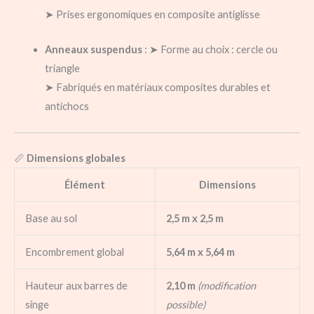
➤ Prises ergonomiques en composite antiglisse
Anneaux suspendus
: ➤ Forme au choix : cercle ou
triangle
➤ Fabriqués en matériaux composites durables et
antichocs
📏
Dimensions globales
Élément
Dimensions
Base au sol
2,5 m x 2,5 m
Encombrement global
5,64 m x 5,64 m
Hauteur aux barres de
2,10 m
(modification
singe
possible)