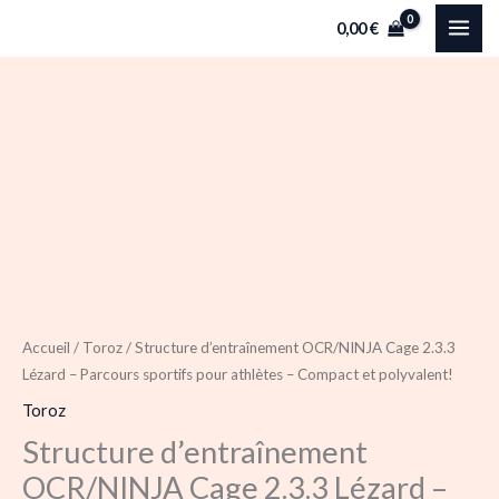
Aller
0,00
€
au
contenu
quantité
de
Structure
d'entraînement
OCR/NINJA
Cage
2.3.3
Lézard
Accueil
/
Toroz
/ Structure d’entraînement OCR/NINJA Cage 2.3.3
Lézard – Parcours sportifs pour athlètes – Compact et polyvalent!
-
Parcours
Toroz
sportifs
Structure d’entraînement
pour
OCR/NINJA Cage 2.3.3 Lézard –
athlètes