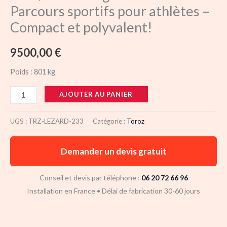
Parcours sportifs pour athlètes –
-
Compact et polyvalent!
Compact
et
9500,00
€
polyvalent!
Poids :
801 kg
AJOUTER AU PANIER
UGS :
TRZ-LEZARD-233
Catégorie :
Toroz
Demander un devis gratuit
Conseil et devis par téléphone :
06 20 72 66 96
Installation en France • Délai de fabrication 30-60 jours