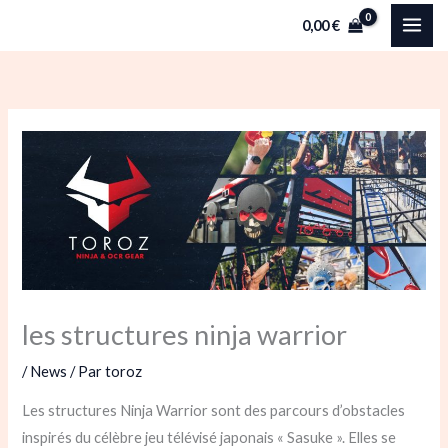
Aller
0,00
€
au
contenu
les structures ninja warrior
/
News
/ Par
toroz
Les structures Ninja Warrior sont des parcours d’obstacles
inspirés du célèbre jeu télévisé japonais « Sasuke ». Elles se