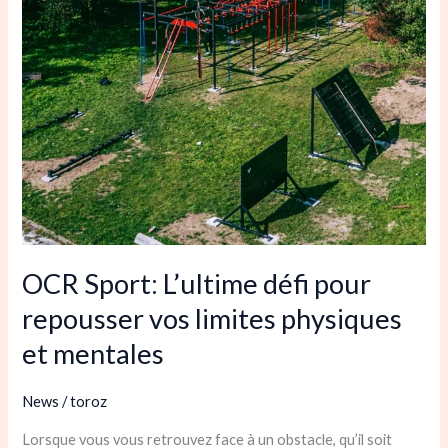
vos
limites
physiques
et
mentales
OCR Sport: L’ultime défi pour
repousser vos limites physiques
et mentales
News
/
toroz
Lorsque vous vous retrouvez face à un obstacle, qu’il soit