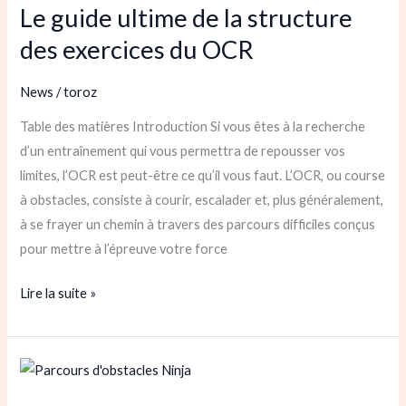
Le guide ultime de la structure
ultime
de
des exercices du OCR
la
structure
News
/
toroz
des
Table des matières Introduction Si vous êtes à la recherche
exercices
d’un entraînement qui vous permettra de repousser vos
du
limites, l’OCR est peut-être ce qu’il vous faut. L’OCR, ou course
OCR
à obstacles, consiste à courir, escalader et, plus généralement,
à se frayer un chemin à travers des parcours difficiles conçus
pour mettre à l’épreuve votre force
Lire la suite »
Comment
faire