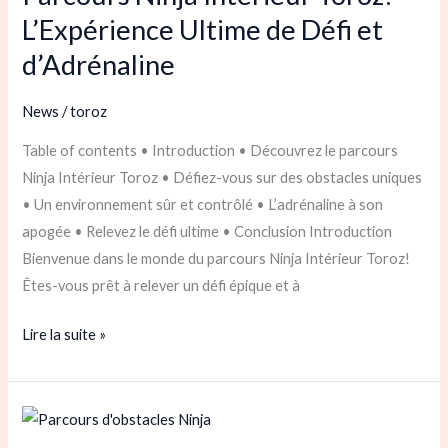
L’Expérience Ultime de Défi et
L’Expérience
Ultime
d’Adrénaline
de
Défi
News
/
toroz
et
Table of contents • Introduction • Découvrez le parcours
d’Adrénaline
Ninja Intérieur Toroz • Défiez-vous sur des obstacles uniques
• Un environnement sûr et contrôlé • L’adrénaline à son
apogée • Relevez le défi ultime • Conclusion Introduction
Bienvenue dans le monde du parcours Ninja Intérieur Toroz!
Êtes-vous prêt à relever un défi épique et à
Lire la suite »
Le
guide